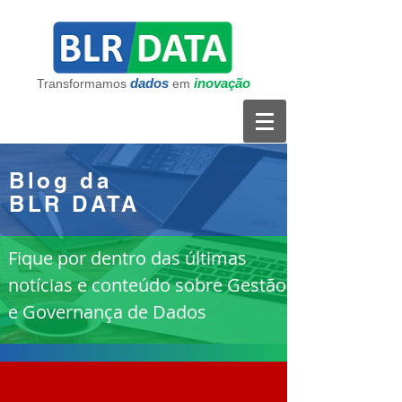
dados
inovação
Transformamos
em
Blog da
BLR DATA
Fique por dentro das últimas
notícias e conteúdo sobre Gestão
e Governança de Dados