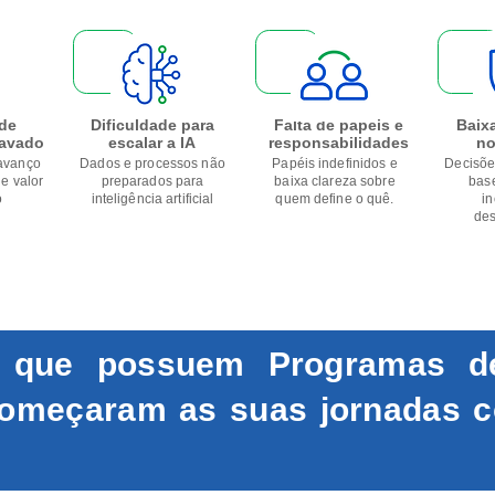
de
Dificuldade para
Falta de papéis e
Baix
ravado
escalar a IA
responsabilidades
no
 avanço
Dados e processos não
Papéis indefinidos e
Decisõe
e valor
preparados para
baixa clareza sobre
bas
o
inteligência artificial
quem define o quê.
in
des
s que possuem Programas d
omeçaram as suas jornadas 