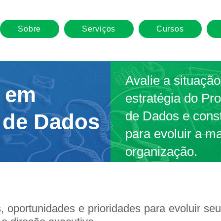
Sobre
Serviços
Cursos
Avalie a situação
 em
estratégia do P
de Dados e const
 de Dados
para evoluir a m
organização.
os, oportunidades e prioridades para evoluir 