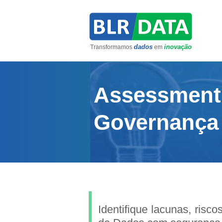
dados
inovação
Transformamos
em
Assessment
Governança
Identifique lacunas, risc