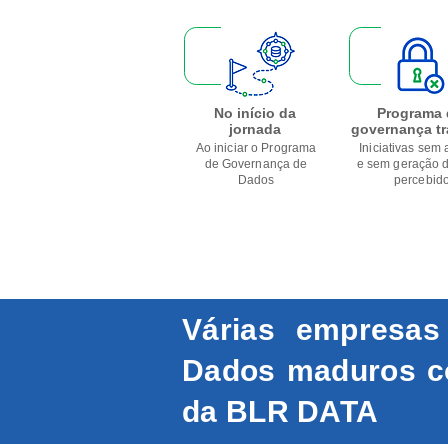
No início da
Programa 
jornada
governança t
Ao iniciar o Programa
Iniciativas sem
de Governança de
e sem geração d
Dados
percebid
Várias empresa
Dados maduros c
da BLR DATA