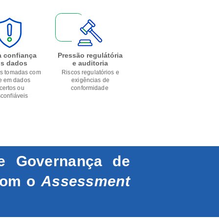
a confiança
Pressão regulátória
s dados
e auditoria
s tomadas com
Riscos regulatórios e
e em dados
exigências de
certos ou
conformidade
confiáveis
e Governança de
com o
Assessment