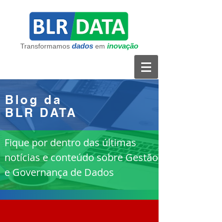
dados
inovação
Transformamos
em
Blog da
BLR DATA
Fique por dentro das últimas
notícias e conteúdo sobre Gestão
e Governança de Dados