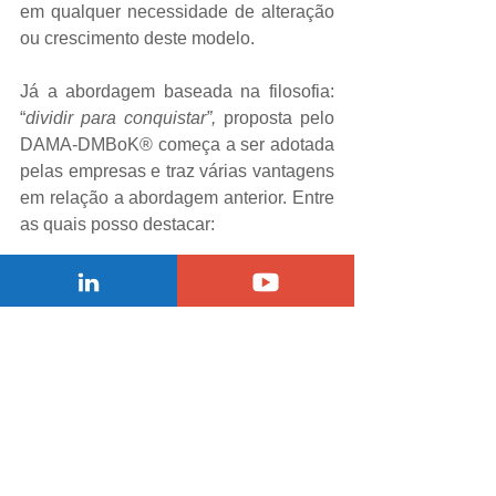
em qualquer necessidade de alteração 
ou crescimento deste modelo.  
Já a abordagem baseada na filosofia: 
“
dividir para conquistar”,
 proposta pelo 
DAMA-DMBoK® começa a ser adotada 
pelas empresas e traz várias vantagens 
em relação a abordagem anterior. Entre 
as quais posso destacar: 
- Melhores condições de planejamento, 
agora alinhado às diretrizes 
estratégicas da empresa, tornando 
prioritário o que realmente contribui 
para a vantagem competitiva da 
empresa. 
- Divisão das visões dos modelos por 
assuntos específicos. Tornando mais 