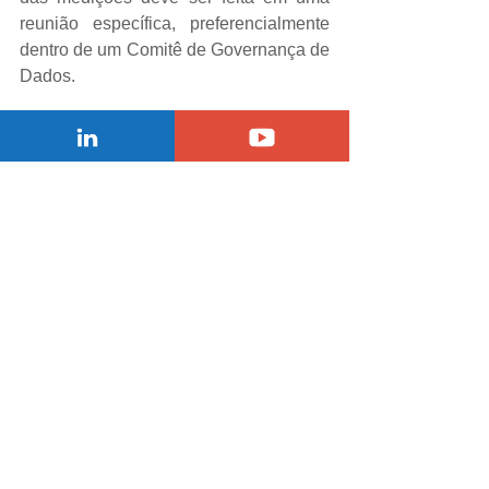
reunião específica, preferencialmente 
dentro de um Comitê de Governança de 
Dados. 
15ª - Divulgue os Indicadores 
Estratégicos. Todo indicador tem um 
propósito, e este propósito deve ser 
divulgado para se tornar cultura entre 
as pessoas. Faça de seus indicadores 
um instrumento de disseminação da 
filosofia e também dos resultados da 
Gestão de Dados na empresa. 
16ª – Se possuir verba suficiente 
mantenha um painel executivo para 
divulgar os indicadores da área. Além 
de a ferramenta promover a qualidade 
e produtividade na geração dessas 